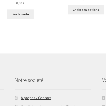
0,00
€
C
Choix des options
p
Lire la suite
a
p
v
L
o
p
ê
c
s
la
p
d
Notre société
V
p
A propos / Contact