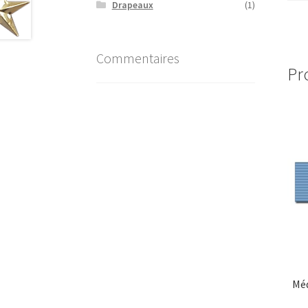
Drapeaux
(1)
Commentaires
Pr
Méd