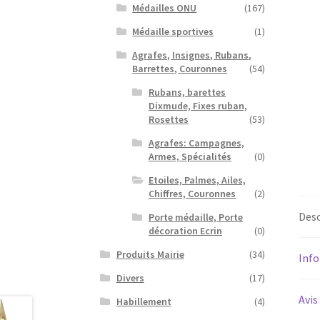
Médailles ONU
(167)
Médaille sportives
(1)
Agrafes, Insignes, Rubans,
Barrettes, Couronnes
(54)
Rubans, barettes
Dixmude, Fixes ruban,
Rosettes
(53)
Agrafes: Campagnes,
Armes, Spécialités
(0)
Etoiles, Palmes, Ailes,
Chiffres, Couronnes
(2)
Desc
Porte médaille, Porte
décoration Ecrin
(0)
Produits Mairie
(34)
Inf
Divers
(17)
Avis
Habillement
(4)