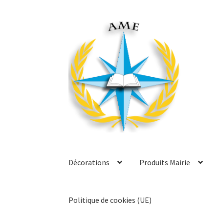
Aller
Aller
à
au
la
contenu
navigation
Décorations
Produits Mairie
Politique de cookies (UE)