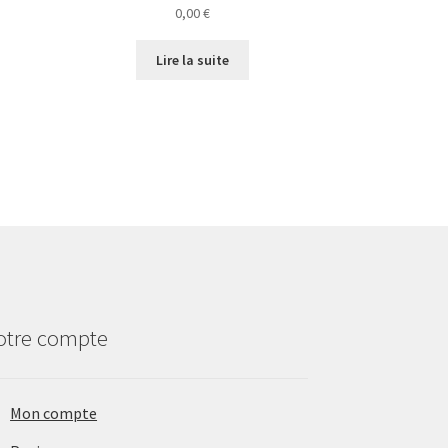
0,00
€
e
roduit
Lire la suite
lusieurs
ariations.
es
ptions
euvent
tre
hoisies
ur
age
u
otre compte
roduit
Mon compte