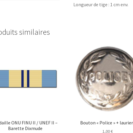
Longueur de tige : 1 cm env.
oduits similaires
aille ONU FINU II / UNEF II –
Bouton « Police » + laurie
Barette Dixmude
1,00
€