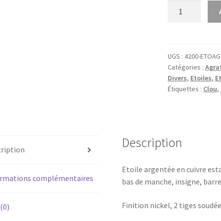
quantité
de
Etoile
sur
tiges
UGS :
4200-ETOAG
Catégories :
Agraf
argentée
Divers
,
Etoiles
,
Et
Étiquettes :
Clou
,
Description
ription
Etoile argentée en cuivre esta
ormations complémentaires
bas de manche, insigne, barre
Finition nickel, 2 tiges soudée
 (0)