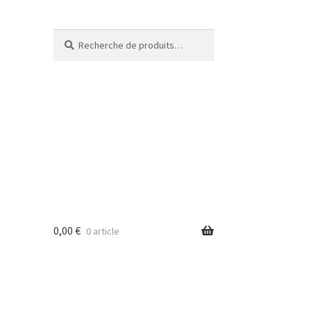
Recherche
Recherche
pour :
0,00
€
0 article