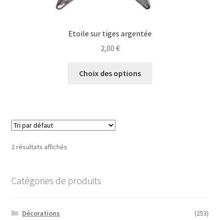
Etoile sur tiges argentée
2,00
€
Ce
Choix des options
produit
a
plusieurs
variations.
Les
options
2 résultats affichés
peuvent
être
choisies
Catégories de produits
sur
la
Décorations
(253)
page