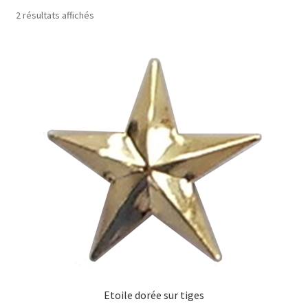
menu
2 résultats affichés
Drapeaux
enfant
Politique de cookies (UE)
Etoile dorée sur tiges