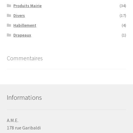
du
Produits Mairie
(34)
produit
Divers
(17)
Habillement
(4)
Drapeaux
(1)
Commentaires
Informations
A.M.E.
178 rue Garibaldi