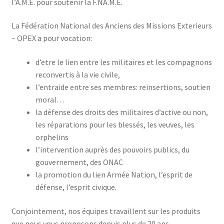
l’A.M.E. pour soutenir la F.NA.M.E.
menu
Drapeaux
enfant
La Fédération National des Anciens des Missions Exterieurs
– OPEX a pour vocation:
Politique de cookies (UE)
d’etre le lien entre les militaires et les compagnons
reconvertis à la vie civile,
l’entraide entre ses membres: reinsertions, soutien
moral…
la défense des droits des militaires d’active ou non,
les réparations pour les blessés, les veuves, les
orphelins
l’intervention auprès des pouvoirs publics, du
gouvernement, des ONAC
la promotion du lien Armée Nation, l’esprit de
défense, l’esprit civique.
Conjointement, nos équipes travaillent sur les produits
que nous vous proposons depuis plus de 20 ans.