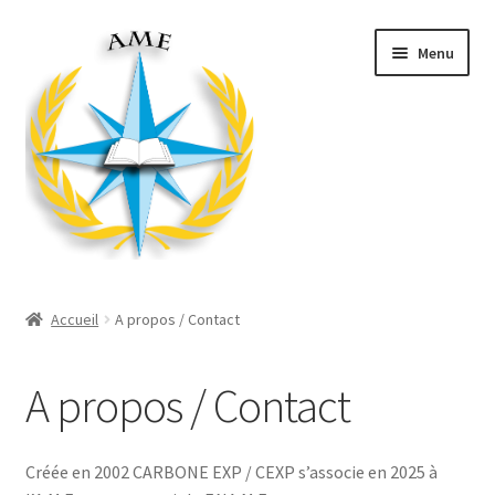
Aller
Aller
Menu
à
au
la
contenu
navigation
Ouvrir
Décorations
le
Accueil
A propos / Contact
menu
Ouvrir
Produits Mairie
enfant
le
A propos / Contact
menu
Ouvrir
Divers
enfant
le
menu
Ouvrir
Habillement
Créée en 2002 CARBONE EXP / CEXP s’associe en 2025 à
enfant
le