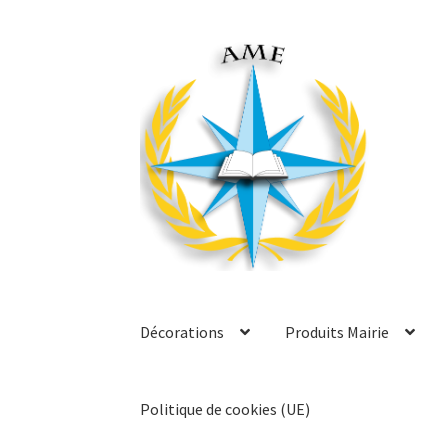
Aller
Aller
à
au
la
contenu
navigation
Décorations
Produits Mairie
Politique de cookies (UE)