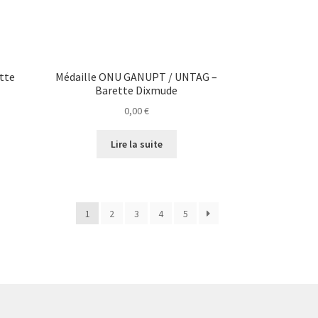
tte
Médaille ONU GANUPT / UNTAG –
Barette Dixmude
0,00
€
Lire la suite
1
2
3
4
5