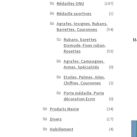
Médailles ONU
(167)
Médaille sportives
(1)
Agrafes, Insignes, Rubans,
Barrettes, Couronnes
(54)
Rubans, barettes
Mé
Dixmude, Fixes ruban,
Rosettes
(53)
Agrafes: Campagnes,
Armes, Spécialités
(0)
Etoiles, Palmes, Ailes,
Chiffres, Couronnes
(2)
Porte médaille, Porte
décoration Ecrin
(0)
Produits Mairie
(34)
Divers
(17)
Habillement
(4)