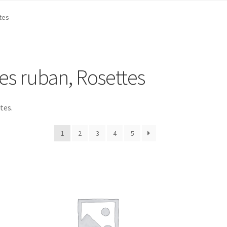
tes
es ruban, Rosettes
tes.
1
2
3
4
5