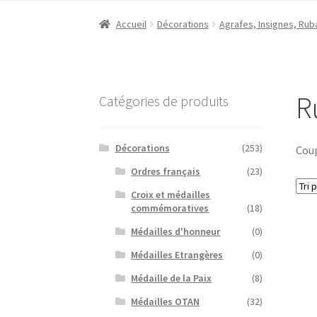
Accueil
Décorations
Agrafes, Insignes, Rub
R
Catégories de produits
Décorations
(253)
Coup
Ordres français
(23)
Croix et médailles
commémoratives
(18)
Médailles d'honneur
(0)
Médailles Etrangères
(0)
Médaille de la Paix
(8)
Médailles OTAN
(32)