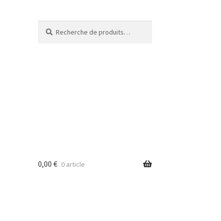
Recherche
Recherche
pour :
0,00
€
0 article