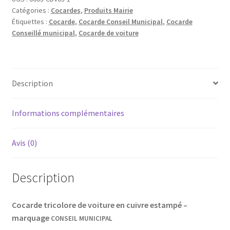
Catégories :
Cocardes
,
Produits Mairie
Conseil
Étiquettes :
Cocarde
,
Cocarde Conseil Municipal
,
Cocarde
Municipal
Conseillé municipal
,
Cocarde de voiture
Description
Informations complémentaires
Avis (0)
Description
Cocarde tricolore de voiture en cuivre estampé –
marquage
CONSEIL MUNICIPAL