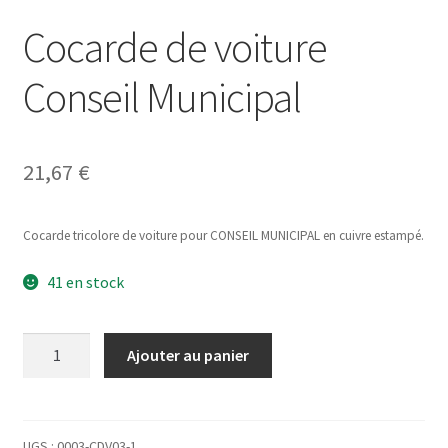
Cocarde de voiture
Conseil Municipal
21,67
€
Cocarde tricolore de voiture pour CONSEIL MUNICIPAL en cuivre estampé.
41 en stock
quantité
Ajouter au panier
de
Cocarde
de
voiture
UGS :
0003-CDV03-1