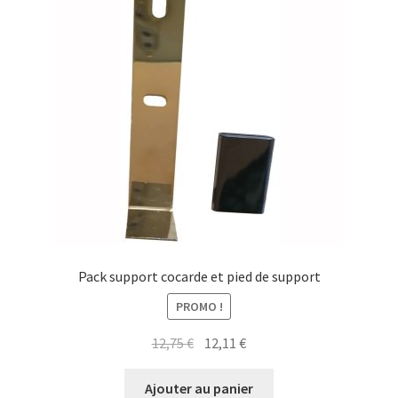
Pack support cocarde et pied de support
PROMO !
Le
Le
12,75
€
12,11
€
prix
prix
initial
actuel
Ajouter au panier