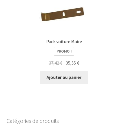
Pack voiture Maire
PROMO !
Le
Le
37,42
€
35,55
€
prix
prix
initial
actuel
Ajouter au panier
était :
est :
37,42 €.
35,55 €.
Catégories de produits