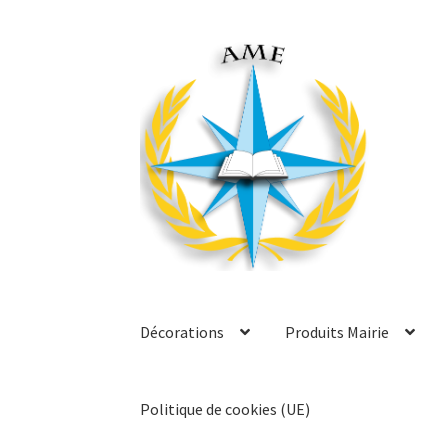
Aller
Aller
à
au
la
contenu
navigation
Décorations
Produits Mairie
Politique de cookies (UE)