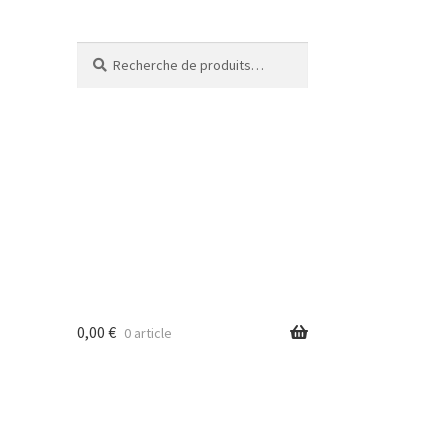
Recherche
Recherche
pour :
0,00
€
0 article