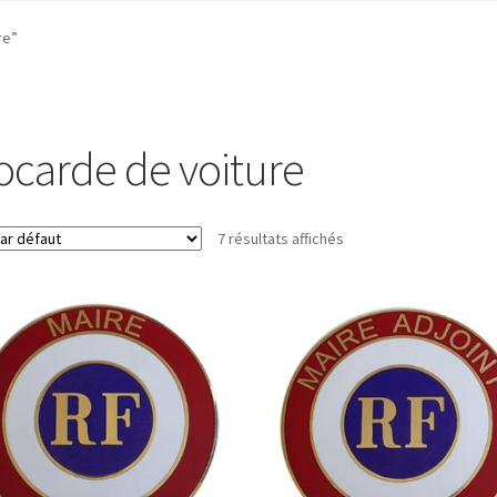
re”
ocarde de voiture
7 résultats affichés