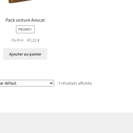
Pack voiture Avocat
PROMO !
Le
Le
70,75
€
67,21
€
prix
prix
initial
actuel
Ajouter au panier
était :
est :
70,75 €.
67,21 €.
7 résultats affichés