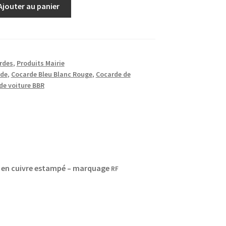
Ajouter au panier
rdes
,
Produits Mairie
rde
,
Cocarde Bleu Blanc Rouge
,
Cocarde de
de voiture BBR
e en cuivre estampé – marquage
RF