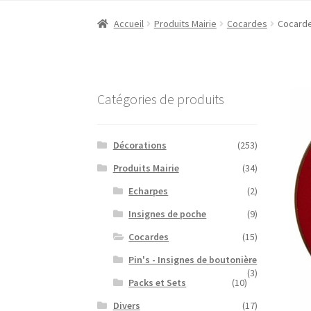
Accueil
Produits Mairie
Cocardes
Cocarde
Catégories de produits
Décorations
(253)
Produits Mairie
(34)
Echarpes
(2)
Insignes de poche
(9)
Cocardes
(15)
Pin's - Insignes de boutonière
(3)
Packs et Sets
(10)
Divers
(17)