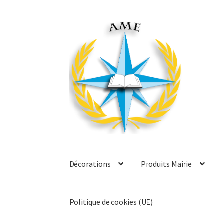
Aller
Aller
à
au
la
contenu
navigation
Décorations
Produits Mairie
Politique de cookies (UE)