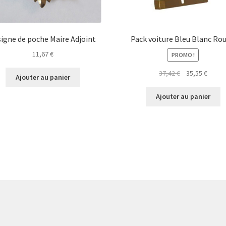
signe de poche Maire Adjoint
Pack voiture Bleu Blanc Ro
11,67
€
PROMO !
Le
Le
37,42
€
35,55
€
Ajouter au panier
prix
prix
initial
actuel
Ajouter au panier
était :
est :
37,42 €.
35,55 