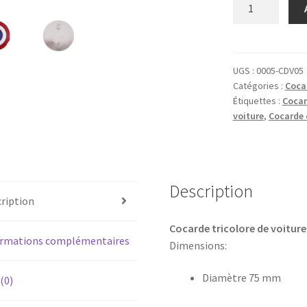
quantité
de
Cocarde
de
voiture
UGS :
0005-CDV05
Catégories :
Coca
Bleu
Étiquettes :
Coca
Blanc
voiture
,
Cocarde 
Rouge
Description
ription
Cocarde tricolore de voitur
ormations complémentaires
Dimensions:
Diamètre 75 mm
 (0)