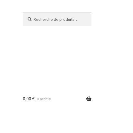
Recherche
Recherche
pour :
0,00
€
0 article