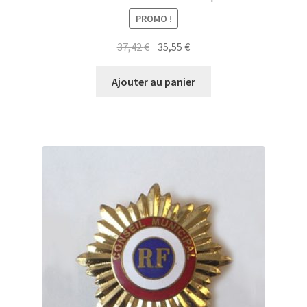
PROMO !
Le
Le
37,42
€
35,55
€
prix
prix
initial
actuel
Ajouter au panier
était :
est :
37,42 €.
35,55 €.