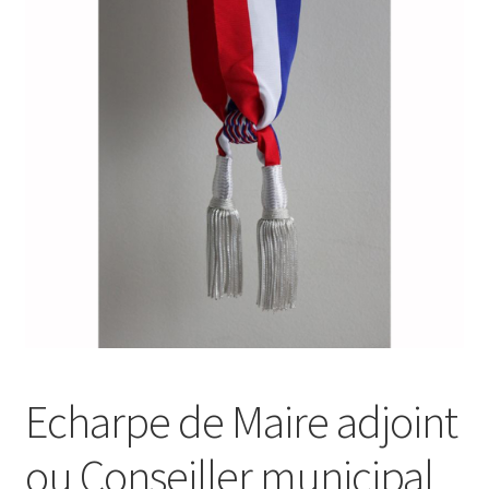
menu
Drapeaux
enfant
Politique de cookies (UE)
Echarpe de Maire adjoint
ou Conseiller municipal