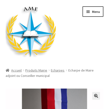
Aller
Aller
Menu
à
au
la
contenu
navigation
Ouvrir
Décorations
le
Accueil
Produits Mairie
Echarpes
Echarpe de Maire
menu
Ouvrir
adjoint ou Conseiller municipal
Produits Mairie
enfant
le
menu
Ouvrir
Divers
enfant
le
menu
Ouvrir
Habillement
enfant
le