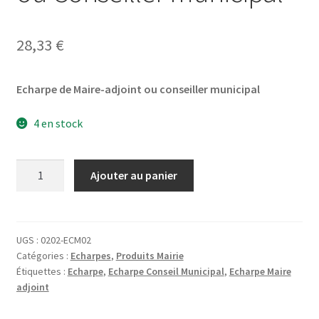
28,33
€
Echarpe de Maire-adjoint ou conseiller municipal
4 en stock
quantité
Ajouter au panier
de
Echarpe
de
Maire
UGS :
0202-ECM02
Catégories :
Echarpes
,
Produits Mairie
adjoint
Étiquettes :
Echarpe
,
Echarpe Conseil Municipal
,
Echarpe Maire
ou
adjoint
Conseiller
municipal