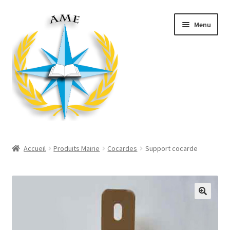
Aller
Aller
Menu
à
au
la
contenu
navigation
Ouvrir
Décorations
le
Accueil
Produits Mairie
Cocardes
Support cocarde
menu
Ouvrir
Produits Mairie
enfant
le
menu
Ouvrir
Divers
enfant
le
menu
Ouvrir
Habillement
enfant
le