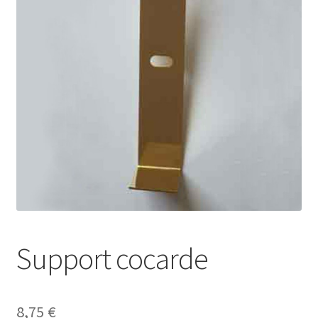
menu
Drapeaux
enfant
Politique de cookies (UE)
Support cocarde
8,75
€