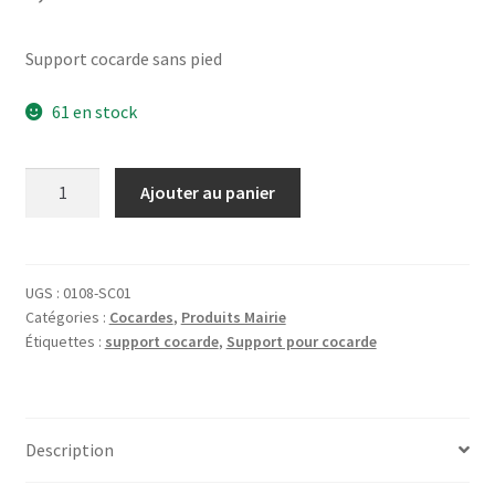
Support cocarde sans pied
61 en stock
quantité
Ajouter au panier
de
Support
cocarde
UGS :
0108-SC01
Catégories :
Cocardes
,
Produits Mairie
Étiquettes :
support cocarde
,
Support pour cocarde
Description