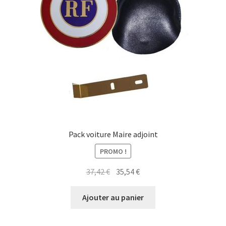
Pack voiture Maire adjoint
PROMO !
Le
Le
37,42
€
35,54
€
prix
prix
initial
actuel
Ajouter au panier
était :
est :
37,42 €.
35,54 €.