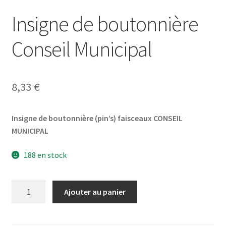
Insigne de boutonnière
Conseil Municipal
8,33
€
Insigne de boutonnière (pin’s) faisceaux CONSEIL
MUNICIPAL
188 en stock
quantité
Ajouter au panier
de
Insigne
de