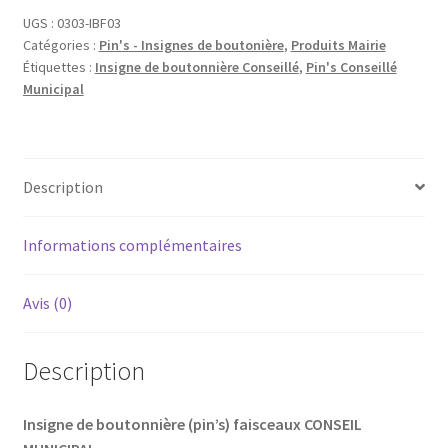
boutonnière
UGS :
0303-IBF03
Catégories :
Pin's - Insignes de boutonière
,
Produits Mairie
Conseil
Étiquettes :
Insigne de boutonnière Conseillé
,
Pin's Conseillé
Municipal
Municipal
Description
Informations complémentaires
Avis (0)
Description
Insigne de boutonnière (pin’s) faisceaux
CONSEIL