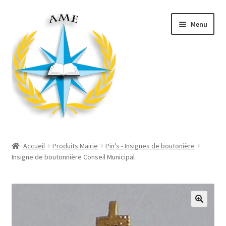
Aller
Aller
Menu
à
au
la
contenu
navigation
Ouvrir
Décorations
le
Accueil
Produits Mairie
Pin's - Insignes de boutonière
menu
Ouvrir
Insigne de boutonnière Conseil Municipal
Produits Mairie
enfant
le
menu
Ouvrir
Divers
enfant
le
menu
Ouvrir
Habillement
enfant
le