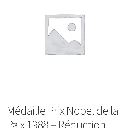
menu
Drapeaux
enfant
Politique de cookies (UE)
Médaille Prix Nobel de la
Paix 1988 – Réduction