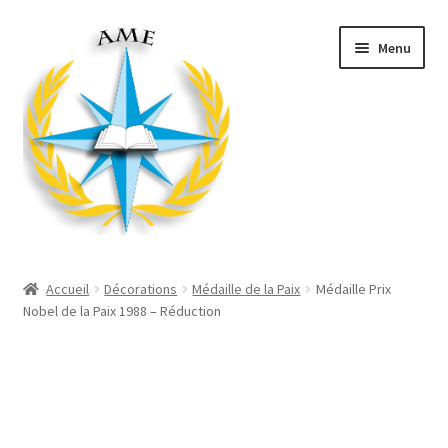
Aller
Aller
Menu
à
au
la
contenu
navigation
Ouvrir
Décorations
le
Accueil
Décorations
Médaille de la Paix
Médaille Prix
menu
Ouvrir
Nobel de la Paix 1988 – Réduction
Produits Mairie
enfant
le
menu
Ouvrir
Divers
enfant
le
menu
Ouvrir
Habillement
enfant
le