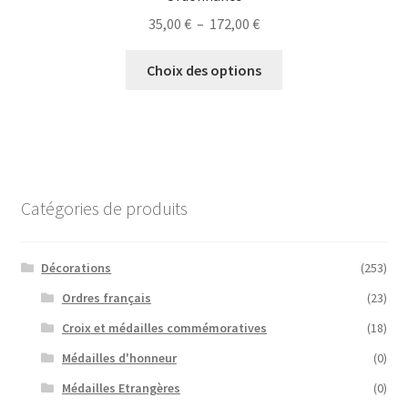
Plage
35,00
€
–
172,00
€
de
Ce
prix :
Choix des options
produit
35,00 €
a
à
plusieurs
172,00 €
variations.
Les
options
Catégories de produits
peuvent
être
choisies
Décorations
(253)
sur
Ordres français
(23)
la
Croix et médailles commémoratives
(18)
page
du
Médailles d'honneur
(0)
produit
Médailles Etrangères
(0)