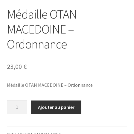
Médaille OTAN
MACEDOINE –
Ordonnance
23,00
€
Médaille OTAN MACEDOINE – Ordonnance
quantité
Ajouter au panier
de
Médaille
OTAN
MACEDOINE