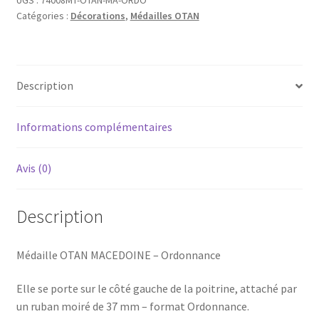
UGS :
74008MT-OTAN-MA-ORDO
Catégories :
Décorations
,
Médailles OTAN
-
Ordonnance
Description
Informations complémentaires
Avis (0)
Description
Médaille OTAN MACEDOINE – Ordonnance
Elle se porte sur le côté gauche de la poitrine, attaché par
un ruban moiré de 37 mm – format Ordonnance.