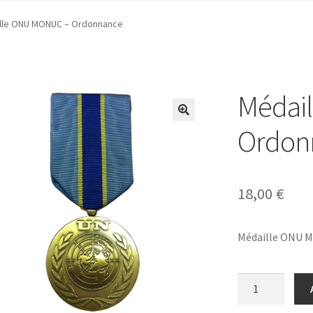
lle ONU MONUC – Ordonnance
Médai
Ordon
18,00
€
Médaille ONU 
quantité
de