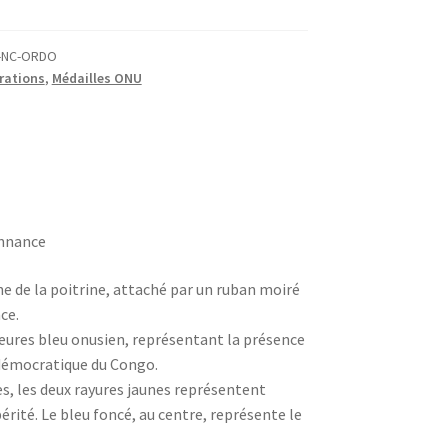
-NC-ORDO
rations
,
Médailles ONU
nnance
he de la poitrine, attaché par un ruban moiré
ce.
ieures bleu onusien, représentant la présence
 démocratique du Congo.
es, les deux rayures jaunes représentent
périté. Le bleu foncé, au centre, représente le