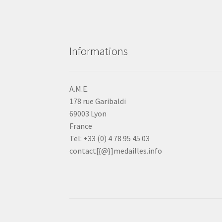
Informations
A.M.E.
178 rue Garibaldi
69003 Lyon
France
Tel: +33 (0) 4 78 95 45 03
contact[{@}]medailles.info