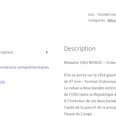
Médaille
ONU
MONUC
UGS :
73020MT-UN
Catégories :
Déco
-
Ordonnance
Description
ription
Médaille ONU MONUC – Ordo
ormations complémentaires
Elle se porte sur le côté gauc
de 37 mm – format Ordonnan
 (0)
Le ruban a deux bandes extér
de l’ONU dans la République
A l’intérieur de ces deux band
l’aube de la paix et de la pros
fleuve du Congo.