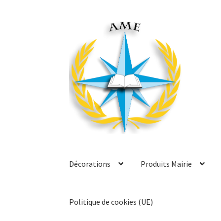
Aller
Aller
à
au
la
contenu
navigation
Décorations
Produits Mairie
Politique de cookies (UE)