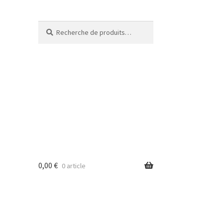
Recherche
Recherche
pour :
0,00
€
0 article