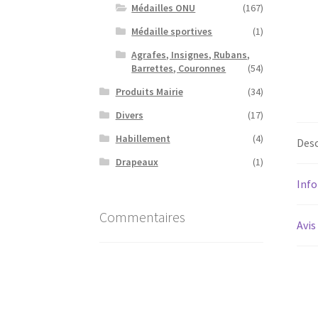
Médailles ONU
(167)
Médaille sportives
(1)
Agrafes, Insignes, Rubans,
Barrettes, Couronnes
(54)
Produits Mairie
(34)
Divers
(17)
Habillement
(4)
Desc
Drapeaux
(1)
Inf
Commentaires
Avis