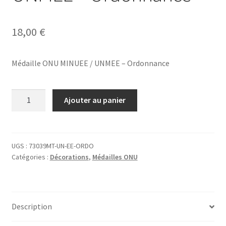
18,00
€
Médaille ONU MINUEE / UNMEE – Ordonnance
quantité
Ajouter au panier
de
Médaille
ONU
MINUEE
UGS :
73039MT-UN-EE-ORDO
Catégories :
Décorations
,
Médailles ONU
/
UNMEE
-
Ordonnance
Description