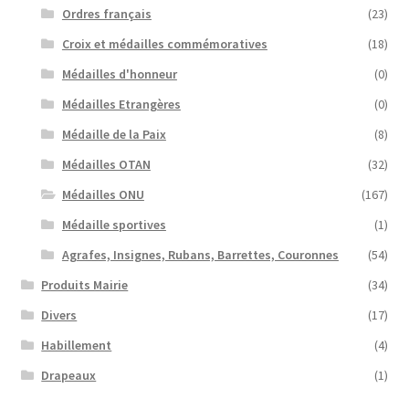
Ordres français
(23)
Croix et médailles commémoratives
(18)
Médailles d'honneur
(0)
Médailles Etrangères
(0)
Médaille de la Paix
(8)
Médailles OTAN
(32)
Médailles ONU
(167)
Médaille sportives
(1)
Agrafes, Insignes, Rubans, Barrettes, Couronnes
(54)
Produits Mairie
(34)
Divers
(17)
Habillement
(4)
Drapeaux
(1)