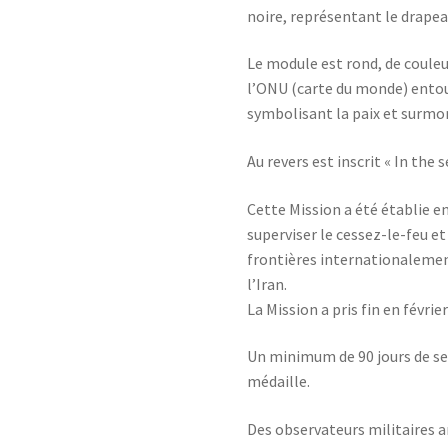
noire, représentant le drapea
Le module est rond, de couleur
l’ONU (carte du monde) entou
symbolisant la paix et surmo
Au revers est inscrit « In the s
Cette Mission a été établie en
superviser le cessez-le-feu et 
frontières internationalement
l’Iran.
La Mission a pris fin en févrie
Un minimum de 90 jours de ser
médaille.
Des observateurs militaires a