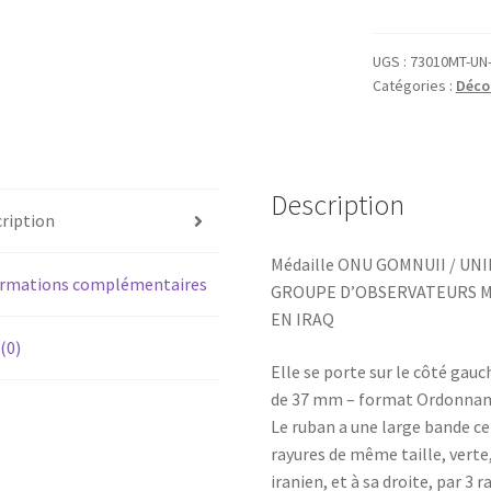
Médaille
ONU
GOMNUII
UGS :
73010MT-U
Catégories :
Déco
/
UNIIMOG
-
Ordonnance
Description
ription
Médaille ONU GOMNUII / UN
ormations complémentaires
GROUPE D’OBSERVATEURS MI
EN IRAQ
 (0)
Elle se porte sur le côté gauc
de 37 mm – format Ordonnan
Le ruban a une large bande ce
rayures de même taille, verte
iranien, et à sa droite, par 3