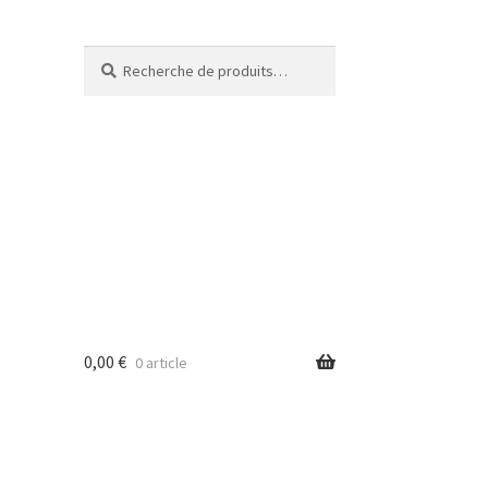
Recherche
Recherche
pour :
0,00
€
0 article