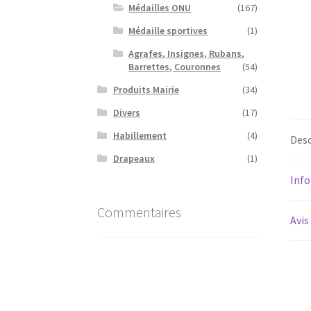
Médailles ONU
(167)
Médaille sportives
(1)
Agrafes, Insignes, Rubans,
Barrettes, Couronnes
(54)
Produits Mairie
(34)
Divers
(17)
Habillement
(4)
Desc
Drapeaux
(1)
Inf
Commentaires
Avis