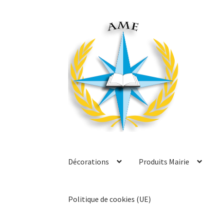
Aller
Aller
à
au
la
contenu
navigation
Décorations
Produits Mairie
Politique de cookies (UE)