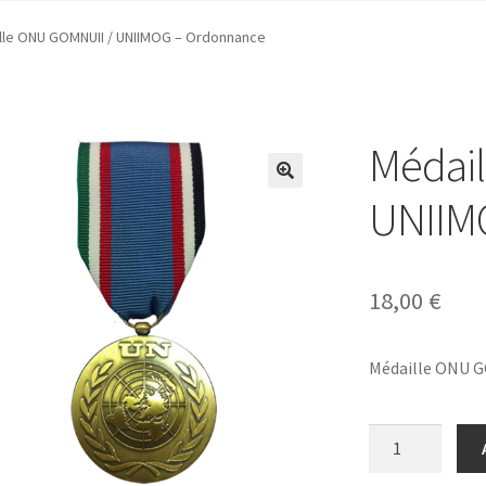
lle ONU GOMNUII / UNIIMOG – Ordonnance
Médai
UNIIM
18,00
€
Médaille ONU 
quantité
de