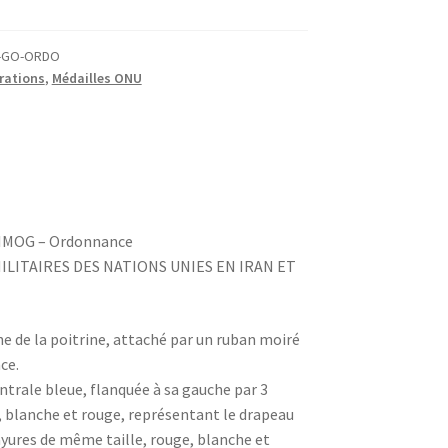
N-GO-ORDO
rations
,
Médailles ONU
IIMOG – Ordonnance
LITAIRES DES NATIONS UNIES EN IRAN ET
he de la poitrine, attaché par un ruban moiré
ce.
ntrale bleue, flanquée à sa gauche par 3
, blanche et rouge, représentant le drapeau
 rayures de même taille, rouge, blanche et