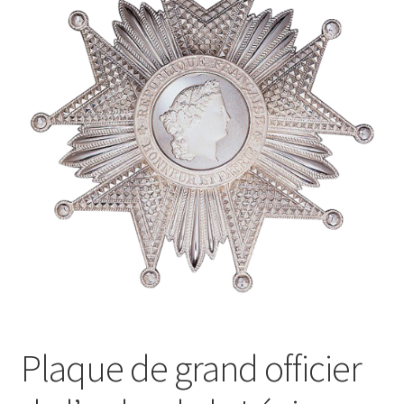
menu
Drapeaux
enfant
Politique de cookies (UE)
Plaque de grand officier