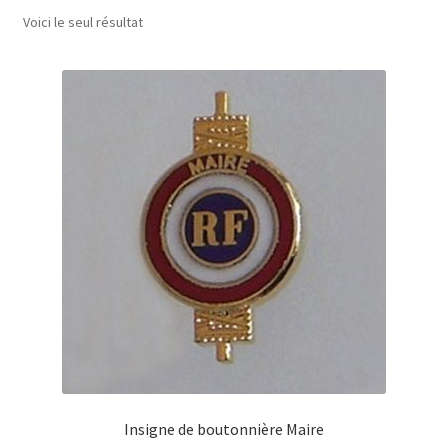
menu
Voici le seul résultat
Drapeaux
enfant
Politique de cookies (UE)
Insigne de boutonnière Maire