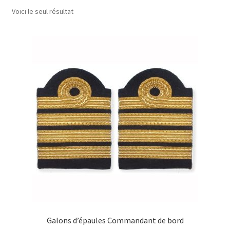
menu
Voici le seul résultat
Drapeaux
enfant
Politique de cookies (UE)
Galons d’épaules Commandant de bord