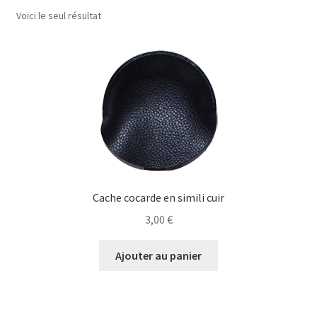
menu
Voici le seul résultat
Drapeaux
enfant
Politique de cookies (UE)
Cache cocarde en simili cuir
3,00
€
Ajouter au panier