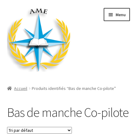
Aller
Aller
Menu
à
au
la
contenu
navigation
Ouvrir
Décorations
le
Accueil
Produits identifiés “Bas de manche Co-pilote”
menu
Ouvrir
Produits Mairie
enfant
le
Bas de manche Co-pilote
menu
Ouvrir
Divers
enfant
le
menu
Ouvrir
Habillement
enfant
le