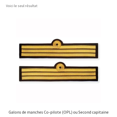
menu
Voici le seul résultat
Drapeaux
enfant
Politique de cookies (UE)
Galons de manches Co-pilote (OPL) ou Second capitaine